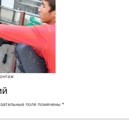
монтаж
ий
язательные поля помечены
*