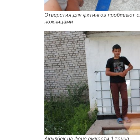
Отверстия для фитингов пробивают 
ножницами
Акылбек на фоне емкости 1 тонна