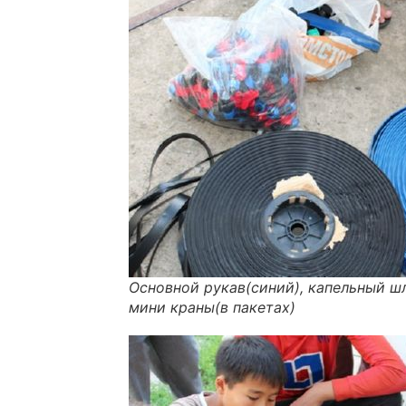
Основной рукав(синий), капельный шл
мини краны(в пакетах)