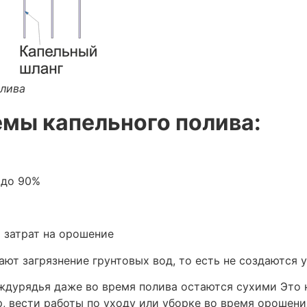
олива
мы капельного полива:
 до 90%
 затрат на орошение
т загрязнение грунтовых вод, то есть не создаются 
еждурядья даже во время полива остаются сухими Это 
ер, вести работы по уходу или уборке во время орошен